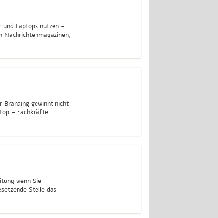
r und Laptops nutzen -
on Nachrichtenmagazinen,
weiterlesen
r Branding gewinnt nicht
Top – Fachkräfte
weiterlesen
itung wenn Sie
setzende Stelle das
weiterlesen