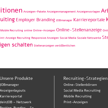
itionen
Ar
Anzeigen-Pakete
Anzeigenmanagement
Anzeigenvorlagen
uiting
Employer Branding
Karriereportale
JOBmanager
Online-Stellenanzeige
Mobile Recruiting
online
Online-Anzeigen
Onl
St
rint-Anzeige
Recruiting
Responsive Anzeigen
Social Media
Soziale Netzwerke
igen schalten
Stellenanzeigen veröffentlichen
Unsere Produkte
Recruiting-Strategien
JOBmanager
Online-Stellenbörsen
Anzeigenlayouts
Social Media Recruiting
Karriereportal
Mobile Recruiting
deinJOB – Netzwerk
Print-Anzeigen
Posting-Bundles – So