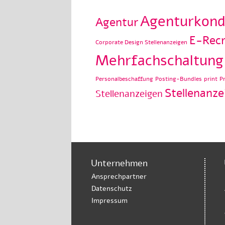
Agenturkond
Agentur
E-Recr
Corporate Design Stellenanzeigen
Mehrfachschaltung
Personalbeschaffung
Posting-Bundles
print
P
Stellenanze
Stellenanzeigen
Unternehmen
Ansprechpartner
Datenschutz
Impressum