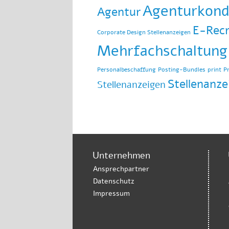
Agenturkond
Agentur
E-Recr
Corporate Design Stellenanzeigen
Mehrfachschaltung
Personalbeschaffung
Posting-Bundles
print
P
Stellenanze
Stellenanzeigen
Unternehmen
Ansprechpartner
Datenschutz
Impressum