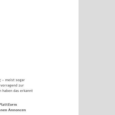
Zurück
 – meist sogar
rvorragend zur
n haben das erkannt
 Plattform
önnen Annoncen