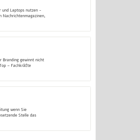
r und Laptops nutzen -
on Nachrichtenmagazinen,
weiterlesen
r Branding gewinnt nicht
Top – Fachkräfte
weiterlesen
itung wenn Sie
setzende Stelle das
weiterlesen