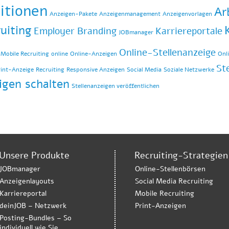
itionen
Ar
Anzeigen-Pakete
Anzeigenmanagement
Anzeigenvorlagen
uiting
Employer Branding
Karriereportale
JOBmanager
Online-Stellenanzeige
Mobile Recruiting
online
Online-Anzeigen
Onl
St
rint-Anzeige
Recruiting
Responsive Anzeigen
Social Media
Soziale Netzwerke
igen schalten
Stellenanzeigen veröffentlichen
Unsere Produkte
Recruiting-Strategien
JOBmanager
Online-Stellenbörsen
Anzeigenlayouts
Social Media Recruiting
Karriereportal
Mobile Recruiting
deinJOB – Netzwerk
Print-Anzeigen
Posting-Bundles – So
individuell wie Sie.