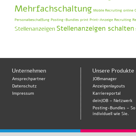
Mehrfachschaltung
Mobile Recruiting
online
Personalbeschaffung
Posting-Bundles
print
Print-Anzeige
Recruiting
Re
Stellenanzeigen schalten
Stellenanzeigen
Unternehmen
Unsere Produkte
Ansprechpartner
JOBmanager
Datenschutz
Anzeigenlayouts
Impressum
Karriereportal
deinJOB – Netzwerk
Posting-Bundles – So
individuell wie Sie.