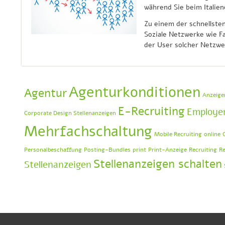
während Sie beim Italien
Zu einem der schnellste
Soziale Netzwerke wie 
der User solcher Netzwe
Agenturkonditionen
Agentur
Anzeige
E-Recruiting
Employer
Corporate Design Stellenanzeigen
Mehrfachschaltung
Mobile Recruiting
online
Personalbeschaffung
Posting-Bundles
print
Print-Anzeige
Recruiting
Re
Stellenanzeigen schalten
Stellenanzeigen